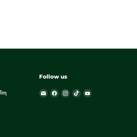
Follow us
Email
Find
Find
Find
Find
สดุ
Thailandoutdoorshop
us
us
us
us
on
on
on
on
Facebook
Instagram
TikTok
YouTube