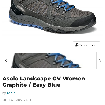
Tap to zoom
Asolo Landscape GV Women
Graphite / Easy Blue
by
Asolo
SKU
PASL40507303