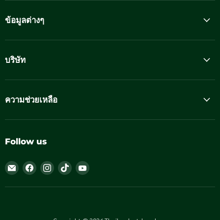
ข้อมูลต่างๆ
บริษัท
ความช่วยเหลือ
Follow us
Email
Find
Find
Find
Find
Thailandoutdoorshop
us
us
us
us
on
on
on
on
Facebook
Instagram
TikTok
YouTube