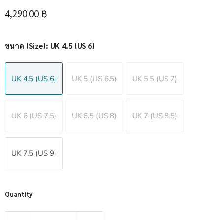
Current price
4,290.00 ฿
ขนาด (Size):
UK 4.5 (US 6)
UK 4.5 (US 6)
UK 5 (US 6.5)
UK 5.5 (US 7)
UK 6 (US 7.5)
UK 6.5 (US 8)
UK 7 (US 8.5)
UK 7.5 (US 9)
Quantity