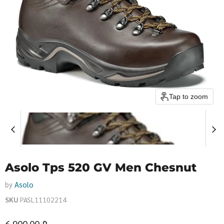
Tap to zoom
Asolo Tps 520 GV Men Chesnut
by
Asolo
SKU
PASL11102214
Current price