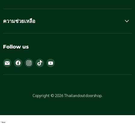
ความช่วยเหลือ
Follow us
Email
Find
Find
Find
Find
Thailandoutdoorshop
us
us
us
us
on
on
on
on
Facebook
Instagram
TikTok
YouTube
Copyright © 2026 Thailandoutdoorshop.
```html