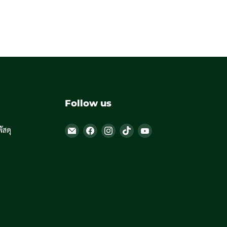
Follow us
Email
Find
Find
Find
Find
สดุ
Thailandoutdoorshop
us
us
us
us
on
on
on
on
Facebook
Instagram
TikTok
YouTube