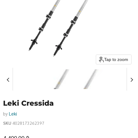
Tap to zoom
Leki Cressida
by
Leki
SKU
4028173262397
Current price