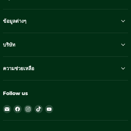
ข้อมูลต่างๆ
บริษัท
ความช่วยเหลือ
Follow us
Email
Find
Find
Find
Find
Thailandoutdoorshop
us
us
us
us
on
on
on
on
Facebook
Instagram
TikTok
YouTube