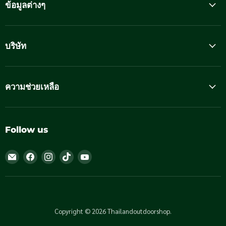
ข้อมูลต่างๆ
บริษัท
ความช่วยเหลือ
Follow us
Email
Find
Find
Find
Find
Thailandoutdoorshop
us
us
us
us
on
on
on
on
Facebook
Instagram
TikTok
YouTube
Copyright © 2026 Thailandoutdoorshop.